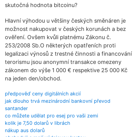
skutočná hodnota bitcoinu?
Hlavní výhodou u většiny českých směnáren je
možnost nakupovat v českých korunách a bez
ověření. Ovšem kvůli platnému Zákonu č.
253/2008 Sb.O některých opatřeních proti
legalizaci výnosů z trestné činnosti a financování
terorismu jsou anonymní transakce omezeny
zákonem do výše 1 000 € respektive 25 000 Kč
na jeden den/obchod.
předpověď ceny digitálních akcií
jak dlouho trvá mezinárodní bankovní převod
santander
co můžete udělat pro esej pro vaši zemi
kolik je 7,50 dolarů v librách
nákup aus dolarů