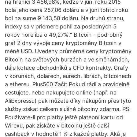
na hranici 3 456,98%, keďže v júni roku 2015
bola jeho cena 257,06 doláru a v júni tohto roku
bol na sume 9 143,58 doláru. Na druhú stranu,
indexy sa v priemere pohli za posledných 5
rokov hore iba o 49,27%.“ Bitcoin - podrobný
graf 2 dny vývoje ceny kryptoměny Bitcoin v
měně USD. Uvedeny průměrné ceny kryptoměny
Bitcoin na světových burzách a ve směnárnách,
dále kotace obchodníků s CFD kontrakty. Grafy
v korunách, dolarech, eurech, librách, bitcoinech
a ethereu. Plus500 Začít Pokud rádi a pravidelně
cestujete, nebo nakupujete online (např. na
AliExpressu) pak můžete díky nákupům přes tyto
služby získat celkem slušné bitcoiny zdarma. PS:
Používate-li pro platby ještě platební kartu od
Wirexu, pak získáte v bitcoinu ještě další
cashback v hodnotě 1 % z každé platby. Aká je