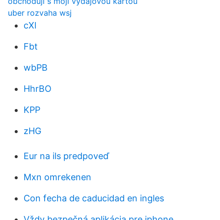
obchoduji s mojí výdajovou kartou
uber rozvaha wsj
cXl
Fbt
wbPB
HhrBO
KPP
zHG
Eur na ils predpoveď
Mxn omrekenen
Con fecha de caducidad en ingles
Vždy bezpečná aplikácia pre iphone