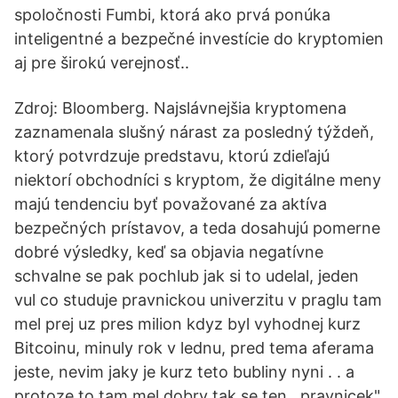
spoločnosti Fumbi, ktorá ako prvá ponúka
inteligentné a bezpečné investície do kryptomien
aj pre širokú verejnosť..
Zdroj: Bloomberg. Najslávnejšia kryptomena
zaznamenala slušný nárast za posledný týždeň,
ktorý potvrdzuje predstavu, ktorú zdieľajú
niektorí obchodníci s kryptom, že digitálne meny
majú tendenciu byť považované za aktíva
bezpečných prístavov, a teda dosahujú pomerne
dobré výsledky, keď sa objavia negatívne
schvalne se pak pochlub jak si to udelal, jeden
vul co studuje pravnickou univerzitu v praglu tam
mel prej uz pres milion kdyz byl vyhodnej kurz
Bitcoinu, minuly rok v lednu, pred tema aferama
jeste, nevim jaky je kurz teto bubliny nyni . . a
protoze to tam mel dobry tak se ten ,,pravnicek"