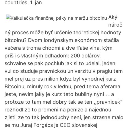
countries. 1. jan.
Aký
nároč
ný proces môže byť určenie teoretickej hodnoty
bitcoinu? Dvom londýnskym ekonómom stačila
večera s troma chodmi a dve fľaše vína, kým
prišli s vlastným odhadom: 200 dolárov.
schvalne se pak pochlub jak si to udelal, jeden
vul co studuje pravnickou univerzitu v praglu tam
mel prej uz pres milion kdyz byl vyhodnej kurz
Bitcoinu, minuly rok v lednu, pred tema aferama
jeste, nevim jaky je kurz teto bubliny nyni . . a
protoze to tam mel dobry tak se ten ,,pravnicek"
rozhodl ze to promeni na penize a najednou
zjistil ze to tak jednoduchy neni, jen strasne malo
se mu Juraj Forgács je CEO slovenskej