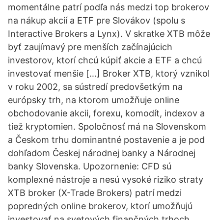
momentálne patrí podľa nás medzi top brokerov
na nákup akcií a ETF pre Slovákov (spolu s
Interactive Brokers a Lynx). V skratke XTB môže
byť zaujímavý pre menších začínajúcich
investorov, ktorí chcú kúpiť akcie a ETF a chcú
investovať menšie […] Broker XTB, ktorý vznikol
v roku 2002, sa sústredí predovšetkým na
európsky trh, na ktorom umožňuje online
obchodovanie akcii, forexu, komodít, indexov a
tiež kryptomien. Spoločnosť má na Slovenskom
a Českom trhu dominantné postavenie a je pod
dohľadom Českej národnej banky a Národnej
banky Slovenska. Upozornenie: CFD sú
komplexné nástroje a nesú vysoké riziko straty
XTB broker (X-Trade Brokers) patrí medzi
popredných online brokerov, ktorí umožňujú
investovať na svetových finančných trhoch.