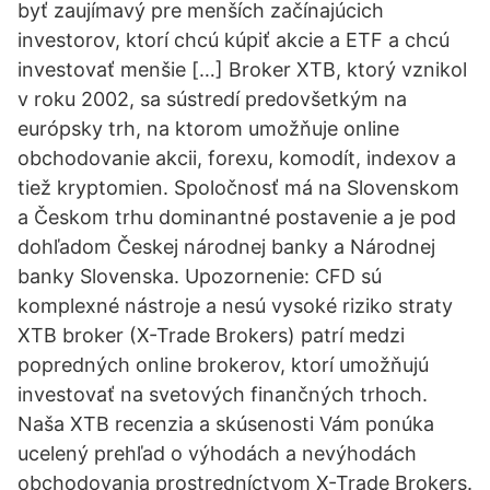
byť zaujímavý pre menších začínajúcich
investorov, ktorí chcú kúpiť akcie a ETF a chcú
investovať menšie […] Broker XTB, ktorý vznikol
v roku 2002, sa sústredí predovšetkým na
európsky trh, na ktorom umožňuje online
obchodovanie akcii, forexu, komodít, indexov a
tiež kryptomien. Spoločnosť má na Slovenskom
a Českom trhu dominantné postavenie a je pod
dohľadom Českej národnej banky a Národnej
banky Slovenska. Upozornenie: CFD sú
komplexné nástroje a nesú vysoké riziko straty
XTB broker (X-Trade Brokers) patrí medzi
popredných online brokerov, ktorí umožňujú
investovať na svetových finančných trhoch.
Naša XTB recenzia a skúsenosti Vám ponúka
ucelený prehľad o výhodách a nevýhodách
obchodovania prostredníctvom X-Trade Brokers.