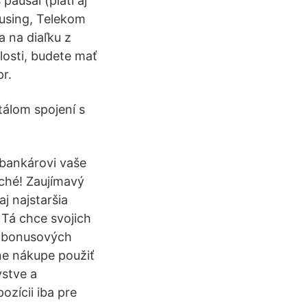
aušál (platí aj
using, Telekom
 na diaľku z
losti, budete mať
r.
tálom spojení s
bankárovi vaše
uché! Zaujímavý
j najstaršia
 Tá chce svojich
0 bonusových
ine nákupe použiť
vstve a
zícii iba pre