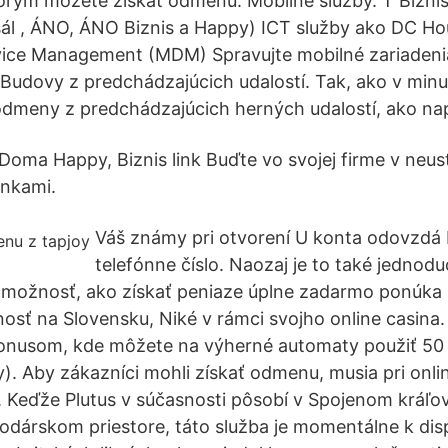
orým môžete získať odmenu. Mobilné služby. T Biznis p
ál , ÁNO, ÁNO Biznis a Happy) ICT služby ako DC Ho
vice Management (MDM) Spravujte mobilné zariadenia
 Budovy z predchádzajúcich udalostí. Tak, ako v minu
dmeny z predchádzajúcich herných udalostí, ako nap
Doma Happy, Biznis link Buďte vo svojej firme v neus
inkami.
Váš známy pri otvorení U konta odovzdá 
telefónne číslo. Naozaj je to také jednod
možnosť, ako získať peniaze úplne zadarmo ponúka a
osť na Slovensku, Niké v rámci svojho online casina.
bonusom, kde môžete na výherné automaty použiť 5
ny). Aby zákazníci mohli získať odmenu, musia pri onl
u. Keďže Plutus v súčasnosti pôsobí v Spojenom kráľo
árskom priestore, táto služba je momentálne k dispo