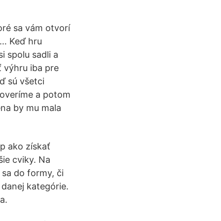
oré sa vám otvorí
 … Keď hru
i spolu sadli a
ť výhru iba pre
ď sú všetci
 overíme a potom
ena by mu mala
ip ako získať
šie cviky. Na
sa do formy, či
 danej kategórie.
a.