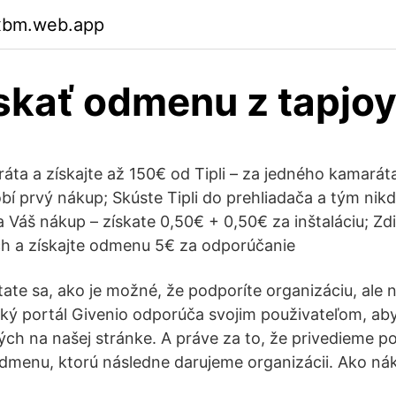
bxbm.web.app
skať odmenu z tapjo
ta a získajte až 150€ od Tipli – za jedného kamarát
bí prvý nákup; Skúste Tipli do prehliadača a tým ni
Váš nákup – získate 0,50€ + 0,50€ za inštaláciu; Zdie
ch a získajte odmenu 5€ za odporúčanie
te sa, ako je možné, že podporíte organizáciu, ale ne
ý portál Givenio odporúča svojim použivateľom, aby
h na našej stránke. A práve za to, že privedieme p
menu, ktorú následne darujeme organizácii. Ako ná