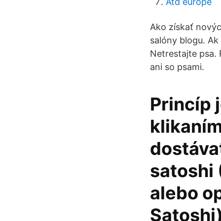
Atd europe
Ako získať novýc
salóny blogu. Ak 
Netrestajte psa.
ani so psami.
Princíp 
klikaním
dostáva
satoshi 
alebo o
Satoshi)