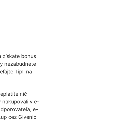
y
a získate bonus
kdy nezabudnete
ľajte Tipli na
platíte nič
 nakupovali v e-
odporovateľa, e-
kup cez Givenio