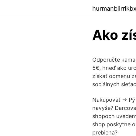
hurmanblirrik
Ako zí
Odporučte kamará
5€, hneď ako uro
získať odmenu za 
sociálnych sieťa
Nakupovať → Pýta
navyše? Darcovsk
shopoch uvedenýc
shop poskytne od
prebieha?