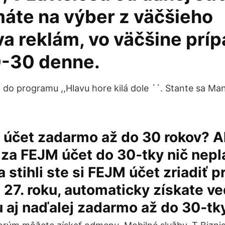
áte na výber z väčšieho
a reklám, vo väčšine prí
0-30 denne.
 do programu ,,Hlavu hore kilá dole ´´. Stante sa Ma
ť účet zadarmo až do 30 rokov? A
 za FEJM účet do 30‑tky nič nepla
 stihli ste si FEJM účet zriadiť p
27. roku, automaticky získate v
 aj naďalej zadarmo až do 30‑tky