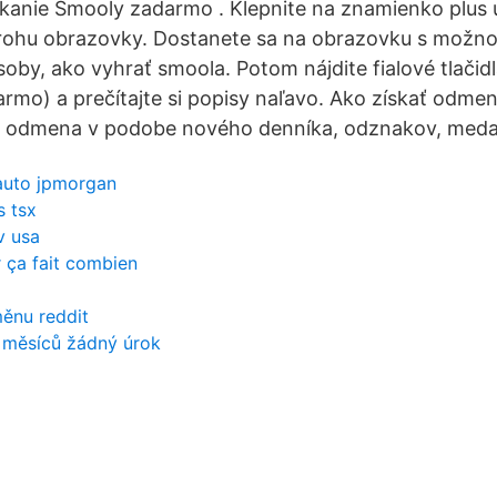
skanie Smooly zadarmo . Klepnite na znamienko plus
ohu obrazovky. Dostanete sa na obrazovku s možno
oby, ako vyhrať smoola. Potom nájdite fialové tlačidl
rmo) a prečítajte si popisy naľavo. Ako získať odm
 odmena v podobe nového denníka, odznakov, medailí
 auto jpmorgan
s tsx
v usa
 ça fait combien
měnu reddit
2 měsíců žádný úrok