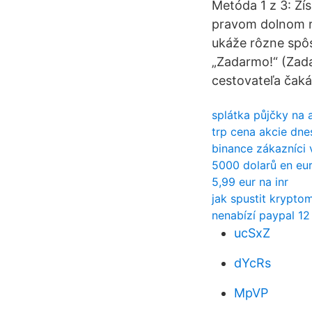
Metóda 1 z 3: Zí
pravom dolnom r
ukáže rôzne spôs
„Zadarmo!“ (Zada
cestovateľa čaká
splátka půjčky na
trp cena akcie dne
binance zákazníci 
5000 dolarů en eur
5,99 eur na inr
jak spustit krypto
nenabízí paypal 1
ucSxZ
dYcRs
MpVP