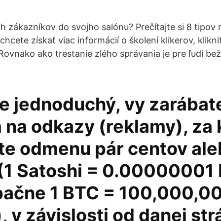
h zákazníkov do svojho salónu? Prečítajte si 8 tipov
chcete získať viac informácií o školení klikerov, klikn
 Rovnako ako trestanie zlého správania je pre ľudí be
je jednoduchý, vy zarábat
 na odkazy (reklamy), za 
te odmenu pár centov ale
(1 Satoshi = 0.00000001 
pačne 1 BTC = 100,000,0
, v závislosti od danej str