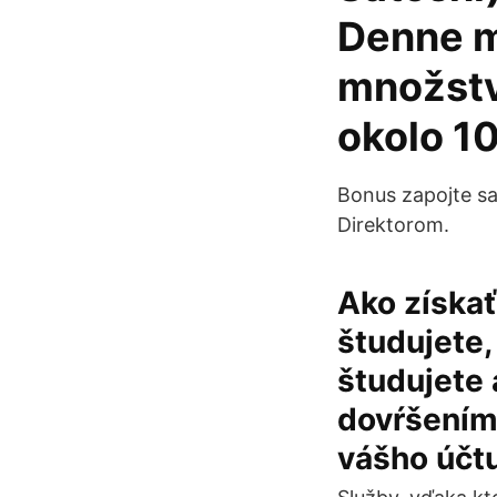
Denne m
množstv
okolo 1
Bonus zapojte sa
Direktorom.
Ako získa
študujete,
študujete a
dovŕšením 
vášho účtu