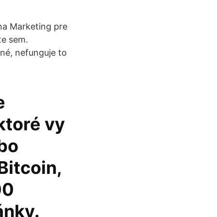
 na Marketing pre
ite sem.
žné, nefunguje to
e
ktoré vy
bo
Bitcoin,
00
ánky.