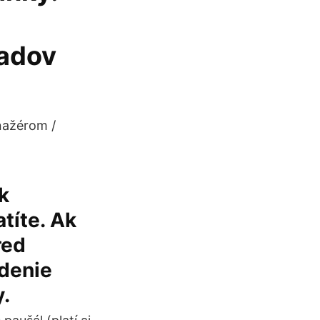
padov
nažérom /
k
títe. Ak
red
edenie
.