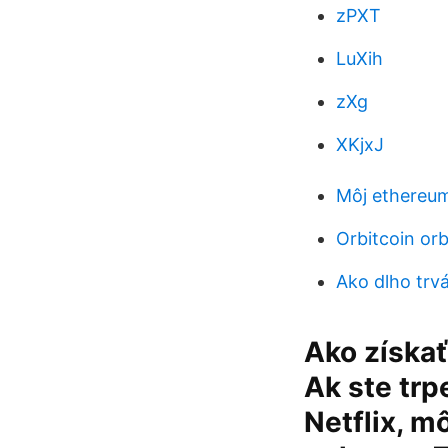
zPXT
LuXih
zXg
XKjxJ
Môj ethereum
Orbitcoin or
Ako dlho trv
Ako získať
Ak ste trp
Netflix, m