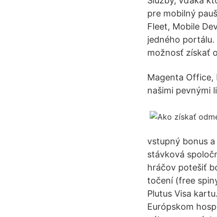
Služby, vďaka kt
pre mobilný pauš
Fleet, Mobile De
jedného portálu.
možnosť získať o
Magenta Office, 
našimi pevnými l
vstupný bonus a 
stávková spoločn
hráčov potešiť 
točení (free spi
Plutus Visa kart
Európskom hospod