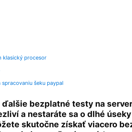
 klasický procesor
b
á spracovaniu šeku paypal
 ďalšie bezplatné testy na serveri
ezliví a nestaráte sa o dlhé úseky
ôžete skutočne získať viacero be