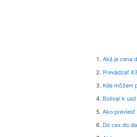
Aká je cena 
Prevádzať 43
Kde môžem pr
Bolivar k usd
Ako previesť
Do cex do d