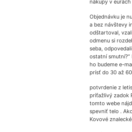
nákupy v eurách 
Objednávku je nu
a bez návštevy i
odštartoval, vzal
odmenu si rozdeli
seba, odpovedali
ostatní smutní?
ho budeme e-mai
prísť do 30 až 6
potvrdenie z leti
príťažlivý zadok 
tomto webe nájde
spevniť telo . A
Kovové znalecké 