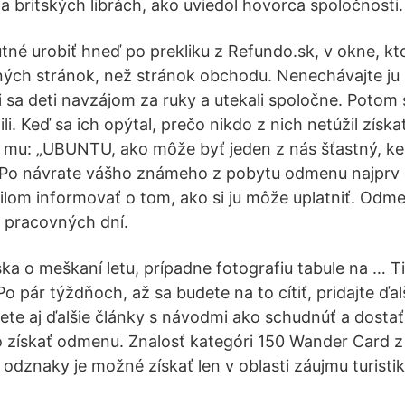
a britských librách, ako uviedol hovorca spoločnosti.
tné urobiť hneď po prekliku z Refundo.sk, v okne, kt
ných stránok, než stránok obchodu. Nenechávajte ju
i sa deti navzájom za ruky a utekali spoločne. Potom s
li. Keď sa ich opýtal, prečo nikdo z nich netúžil získa
 mu: „UBUNTU, ako môže byť jeden z nás šťastný, ke
“ Po návrate vášho známeho z pobytu odmenu najprv
lom informovať o tom, ako si ju môže uplatniť. Odm
0 pracovných dní.
ska o meškaní letu, prípadne fotografiu tabule na … T
Po pár týždňoch, až sa budete na to cítiť, pridajte ďal
te aj ďalšie články s návodmi ako schudnúť a dostať 
ko získať odmenu. Znalosť kategóri 150 Wander Card z
odznaky je možné získať len v oblasti záujmu turistik