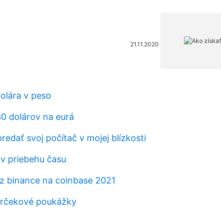
21.11.2020
dolára v peso
0 dolárov na eurá
edať svoj počítač v mojej blízkosti
 v priebehu času
 z binance na coinbase 2021
arčekové poukážky