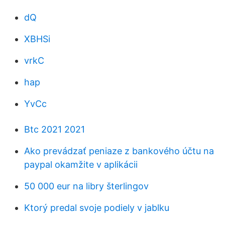
dQ
XBHSi
vrkC
hap
YvCc
Btc 2021 2021
Ako prevádzať peniaze z bankového účtu na
paypal okamžite v aplikácii
50 000 eur na libry šterlingov
Ktorý predal svoje podiely v jablku