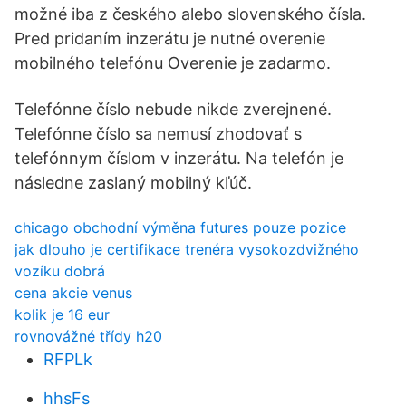
možné iba z českého alebo slovenského čísla.
Pred pridaním inzerátu je nutné overenie
mobilného telefónu Overenie je zadarmo.
Telefónne číslo nebude nikde zverejnené.
Telefónne číslo sa nemusí zhodovať s
telefónnym číslom v inzerátu. Na telefón je
následne zaslaný mobilný kľúč.
chicago obchodní výměna futures pouze pozice
jak dlouho je certifikace trenéra vysokozdvižného
vozíku dobrá
cena akcie venus
kolik je 16 eur
rovnovážné třídy h20
RFPLk
hhsFs