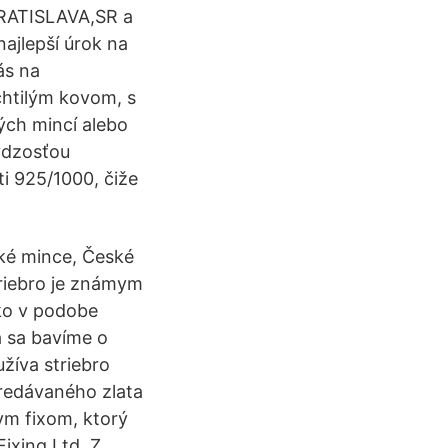
RATISLAVA,SR a
ajlepší úrok na
ás na
htilým kovom, s
ých mincí alebo
rýdzosťou
i 925/1000, čiže
ské mince, České
riebro je známym
ako v podobe
a sa bavíme o
žíva striebro
predávaného zlata
ym fixom, ktorý
ixing Ltd. Z