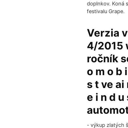
doplnkov. Koná s
festivalu Grape.
Verzia v
4/2015 w 
ročník s
o m o b i 
s t ve a
e i n d u
automot
- výkup zlatých 