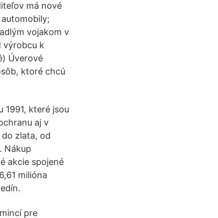
diteľov má nové
 automobily;
Padlým vojakom v
d výrobcu k
é) Úverové
sôb, ktoré chcú
u 1991, které jsou
ochranu aj v
 do zlata, od
a. Nákup
ré akcie spojené
6,61 milióna
edín.
 mincí pre