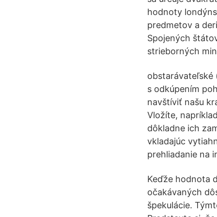
hodnoty londýnsk
predmetov a deri
Spojených štátov
strieborných min
obstarávateľské 
s odkúpením pohľa
navštíviť našu k
Vložíte, napríkl
dôkladne ich zam
vkladajúc vytia
prehliadanie na i
Keďže hodnota di
očakávaných dôsl
špekulácie. Tým