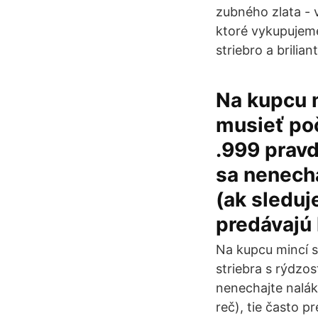
zubného zlata - 
ktoré vykupujeme
striebro a briliant
Na kupcu 
musieť poč
.999 prav
sa nenecha
(ak sleduje
predávajú 
Na kupcu mincí s
striebra s rýdzo
nenechajte nalák
reč), tie často 