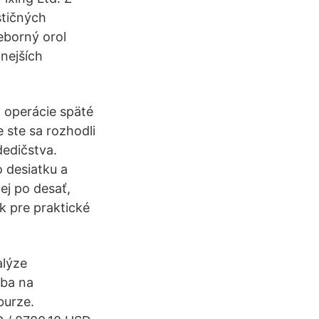
stičných
eborný orol
nejších
 operácie späté
e ste sa rozhodli
dedičstva.
o desiatku a
ej po desať,
 pre praktické
alýze
iba na
burze.