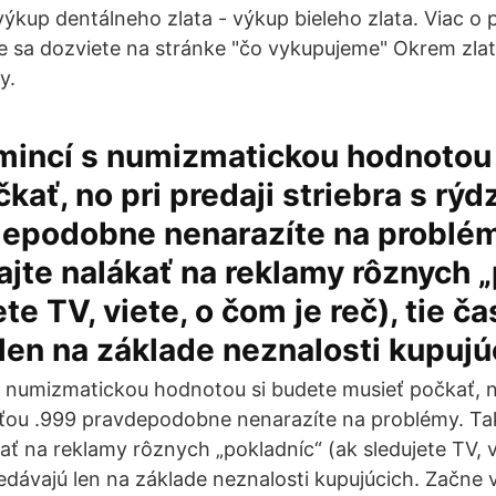
výkup dentálneho zlata - výkup bieleho zlata. Viac o
 sa dozviete na stránke "čo vykupujeme" Okrem zla
y.
mincí s numizmatickou hodnotou 
kať, no pri predaji striebra s rý
depodobne nenarazíte na problém
jte nalákať na reklamy rôznych 
te TV, viete, o čom je reč), tie ča
len na základe neznalosti kupujú
 numizmatickou hodnotou si budete musieť počkať, no
sťou .999 pravdepodobne nenarazíte na problémy. Ta
ať na reklamy rôznych „pokladníc“ (ak sledujete TV, v
predávajú len na základe neznalosti kupujúcich. Začne