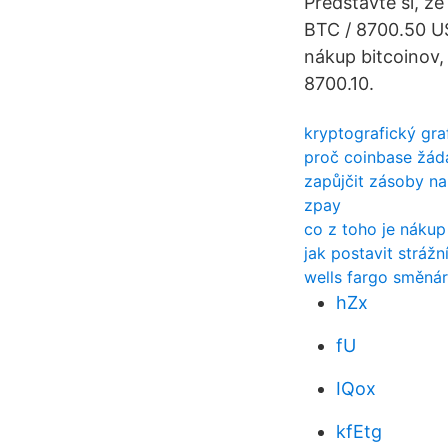
Predstavte si, že
BTC / 8700.50 U
nákup bitcoinov,
8700.10.
kryptografický gra
proč coinbase žáda
zapůjčit zásoby na
zpay
co z toho je nákup
jak postavit strážn
wells fargo směnár
hZx
fU
IQox
kfEtg