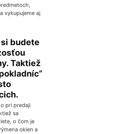
 predmetoch,
ta vykupujeme aj
si budete
dzosťou
y. Taktiež
„pokladníc“
sto
cich.
 pri predaji
ktiež sa
iete, o čom je
 výmena okien a