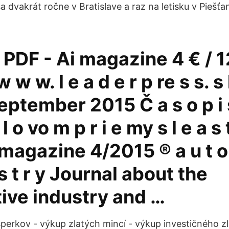
a dvakrát ročne v Bratislave a raz na letisku v Piešť
 PDF - Ai magazine 4 € / 
w w. l e a d e r p re s s. s 
eptember 2015 Č a s o p i s
l o vo m p r i e my s l e a s t
i magazine 4/2015 ® a u t o 
 s t r y Journal about the
ive industry and …
šperkov - výkup zlatých mincí - výkup investičného z