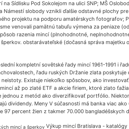
 na Sídlisku Pod Sokolejom na ulici SNP; MŠ Oslobo
Na Námestí slobody vznikli ďalšie odstavné plochy pre
ného projektu na podporu amatérskych fotografov; 
e sme venovali pamätnú tabuľu výmena za peniaze (o
 spôsob razenia mincí (plnohodnotné, neplnohodnotn
šperkov. obstarávateľské (dočasná správa majetku o
oslední kompletní sovětské řady mincí 1961-1991 i řad
chovalostech, řadu ruských Držanie zlata poskytuje 
j neistoty. Existuje niekoľko spôsobov, ako investovať
mincí až po zlaté ETF a akcie firiem, ktoré zlato ťaži
e jednou z metód ako diverzifikovať portfólio. Niekto
ajú dividendy. Meny V súčasnosti má banka viac ako 
 je 97 percent žien z takmer 70.000 bangladéšskych d
Výkup mincí Bratislava - katalógy