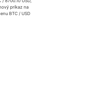
C / 8700.10 USD,
hový príkaz na
 cenu BTC / USD