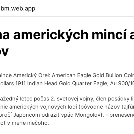
bxbm.web.app
a amerických mincí 
ov
mince Americký Orel: American Eagle Gold Bullion Coin
Dollars 1911 Indian Head Gold Quarter Eagle, Au 900/
žedný letec počas 2. svetovej vojny, člen posádky l
nie amerických vojnových lodí (pôvodne názov tajfú
oročí Japoncom odraziť vpád Mongolov). - prenesen
vot v mene niečoho.