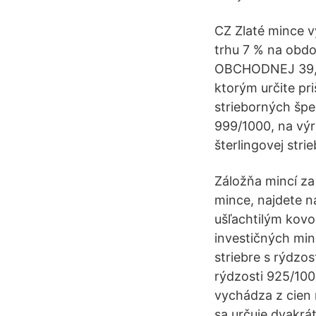
CZ Zlaté mince v
trhu 7 % na obdo
OBCHODNEJ 39, B
ktorým určite pr
strieborných špe
999/1000, na výr
šterlingovej strie
Záložňa mincí za
mince, najdete 
ušľachtilým kovo
investičných min
striebre s rýdzo
rýdzosti 925/100
vychádza z cien 
sa určuje dvakrá