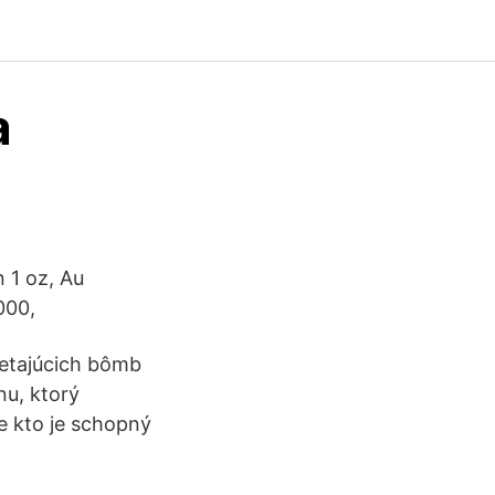
a
 1 oz, Au
1000,
ietajúcich bômb
nu, ktorý
e kto je schopný