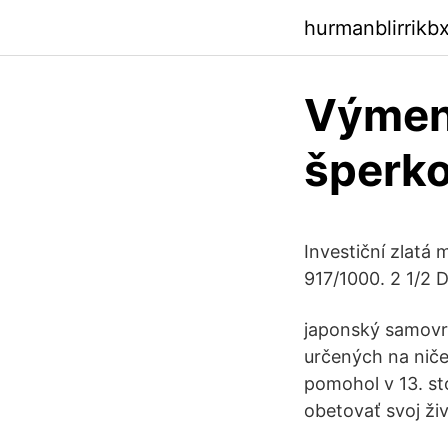
hurmanblirrik
Výmen
šperk
Investiční zlatá 
917/1000. 2 1/2 
japonský samovra
určených na niče
pomohol v 13. st
obetovať svoj ži