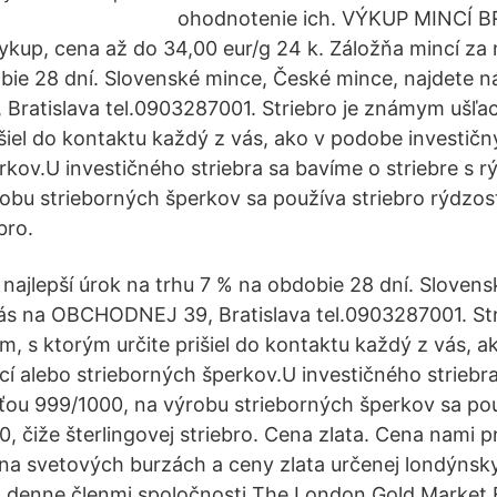
ohodnotenie ich. VÝKUP MINCÍ B
ykup, cena až do 34,00 eur/g 24 k. Záložňa mincí za n
bie 28 dní. Slovenské mince, České mince, najdete n
ratislava tel.0903287001. Striebro je známym ušľac
išiel do kontaktu každý z vás, ako v podobe investičn
rkov.U investičného striebra sa bavíme o striebre s 
obu strieborných šperkov sa používa striebro rýdzost
bro.
 najlepší úrok na trhu 7 % na obdobie 28 dní. Sloven
nás na OBCHODNEJ 39, Bratislava tel.0903287001. St
m, s ktorým určite prišiel do kontaktu každý z vás, 
cí alebo strieborných šperkov.U investičného striebr
sťou 999/1000, na výrobu strieborných šperkov sa pou
0, čiže šterlingovej striebro. Cena zlata. Cena nami 
na svetových burzách a ceny zlata určenej londýnsk
t denne členmi spoločnosti The London Gold Market F