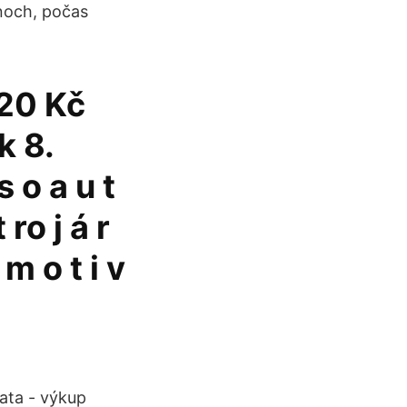
anoch, počas
120 Kč
k 8.
 o a u t
 ro j á r
m o t i v
lata - výkup