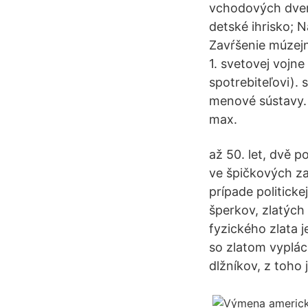
vchodových dverí
detské ihrisko; 
Zavŕšenie múzej
1. svetovej vojn
spotrebiteľovi).
menové sústavy. 
max.
až 50. let, dvě p
ve špičkových za
prípade politicke
šperkov, zlatých 
fyzického zlata j
so zlatom vyplác
dlžníkov, z toho