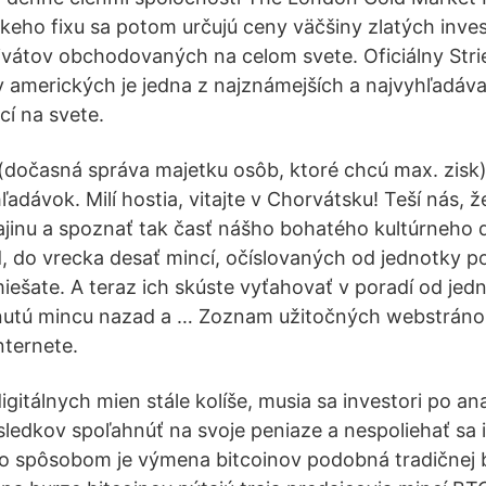
eho fixu sa potom určujú ceny väčšiny zlatých inve
vátov obchodovaných na celom svete. Oficiálny Stri
 amerických je jedna z najznámejších a najvyhľadáva
cí na svete.
(dočasná správa majetku osôb, ktoré chcú max. zisk)
dávok. Milí hostia, vitajte v Chorvátsku! Teší nás, ž
rajinu a spoznať tak časť nášho bohatého kultúrneho 
ad, do vrecka desať mincí, očíslovaných od jednotky p
iešate. A teraz ich skúste vyťahovať v poradí od jedn
hnutú mincu nazad a … Zoznam užitočných webstránok
nternete.
gitálnych mien stále kolíše, musia sa investori po an
edkov spoľahnúť na svoje peniaze a nespoliehať sa 
to spôsobom je výmena bitcoinov podobná tradičnej 