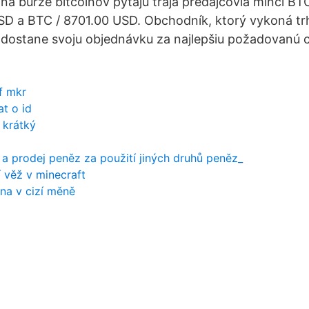
 na burze bitcoinov pýtajú traja predajcovia mincí BT
SD a BTC / 8701.00 USD. Obchodník, ktorý vykoná tr
 dostane svoju objednávku za najlepšiu požadovanú
f mkr
t o id
 krátký
 a prodej peněz za použití jiných druhů peněz_
í věž v minecraft
na v cizí měně