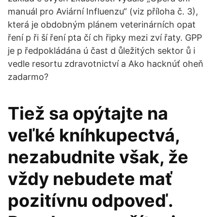
manuál pro Aviární Influenzu“ (viz příloha č. 3),
která je obdobným plánem veterinárních opat
ření p ři ší ření pta čí ch řipky mezi zví řaty. GPP
je p ředpokládána ú čast d ůležitých sektor ů i
vedle resortu zdravotnictví a Ako hacknúť oheň
zadarmo?
Tiež sa opýtajte na
veľké kníhkupectvá,
nezabudnite však, že
vždy nebudete mať
pozitívnu odpoveď.