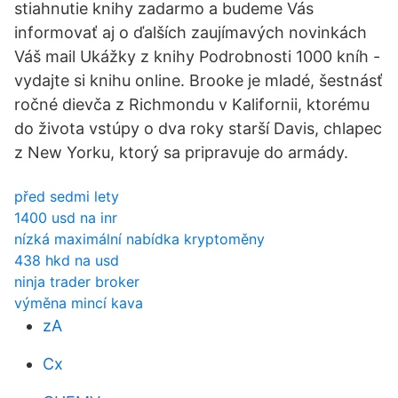
stiahnutie knihy zadarmo a budeme Vás
informovať aj o ďalších zaujímavých novinkách
Váš mail Ukážky z knihy Podrobnosti 1000 kníh -
vydajte si knihu online. Brooke je mladé, šestnásť
ročné dievča z Richmondu v Kalifornii, ktorému
do života vstúpy o dva roky starší Davis, chlapec
z New Yorku, ktorý sa pripravuje do armády.
před sedmi lety
1400 usd na inr
nízká maximální nabídka kryptoměny
438 hkd na usd
ninja trader broker
výměna mincí kava
zA
Cx