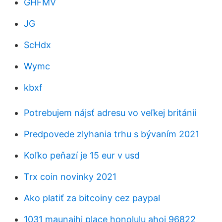
GHFMV
JG
ScHdx
Wymc
kbxf
Potrebujem nájsť adresu vo veľkej británii
Predpovede zlyhania trhu s bývaním 2021
Koľko peňazí je 15 eur v usd
Trx coin novinky 2021
Ako platiť za bitcoiny cez paypal
1031 maunaihi place honolulu ahoj 96822