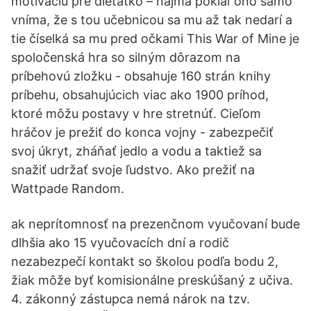
motiváciu pre dieťatko – najmä pokiaľ ono samo
vníma, že s tou učebnicou sa mu až tak nedarí a
tie číselká sa mu pred očkami This War of Mine je
spoločenská hra so silným dôrazom na
príbehovú zložku - obsahuje 160 strán knihy
príbehu, obsahujúcich viac ako 1900 príhod,
ktoré môžu postavy v hre stretnúť. Cieľom
hráčov je prežiť do konca vojny - zabezpečiť
svoj úkryt, zháňať jedlo a vodu a taktiež sa
snažiť udržať svoje ľudstvo. Ako prežiť na
Wattpade Random.
ak neprítomnosť na prezenčnom vyučovaní bude
dlhšia ako 15 vyučovacích dní a rodič
nezabezpečí kontakt so školou podľa bodu 2,
žiak môže byť komisionálne preskúšaný z učiva.
4. zákonný zástupca nemá nárok na tzv.