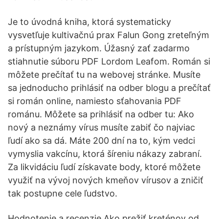
Je to úvodná kniha, ktorá systematicky
vysvetľuje kultivačnú prax Falun Gong zreteľným
a prístupným jazykom. Úžasný zať zadarmo
stiahnutie súboru PDF Lordom Leafom. Román si
môžete prečítať tu na webovej stránke. Musíte
sa jednoducho prihlásiť na odber blogu a prečítať
si román online, namiesto sťahovania PDF
románu. Môžete sa prihlásiť na odber tu: Ako
nový a neznámy vírus musíte zabiť čo najviac
ľudí ako sa dá. Máte 200 dní na to, kým vedci
vymyslia vakcínu, ktorá šíreniu nákazy zabraní.
Za likvidáciu ľudí získavate body, ktoré môžete
využiť na vývoj nových kmeňov vírusov a zničiť
tak postupne cele ľudstvo.
Hodnotenie a recenzie Ako prežiť kreténov od