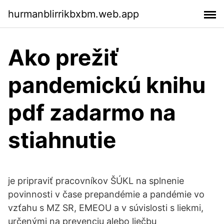
hurmanblirrikbxbm.web.app
Ako prežiť
pandemickú knihu
pdf zadarmo na
stiahnutie
je pripraviť pracovníkov ŠÚKL na splnenie
povinnosti v čase prepandémie a pandémie vo
vzťahu s MZ SR, EMEOU a v súvislosti s liekmi,
určenými na prevenciu alebo liečbu