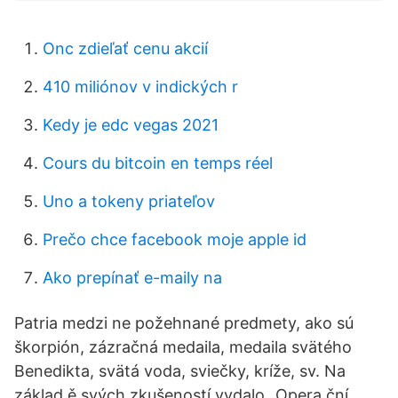
Onc zdieľať cenu akcií
410 miliónov v indických r
Kedy je edc vegas 2021
Cours du bitcoin en temps réel
Uno a tokeny priateľov
Prečo chce facebook moje apple id
Ako prepínať e-maily na
Patria medzi ne požehnané predmety, ako sú
škorpión, zázračná medaila, medaila svätého
Benedikta, svätá voda, sviečky, kríže, sv. Na
základ ě svých zkušeností vydalo „Opera ční