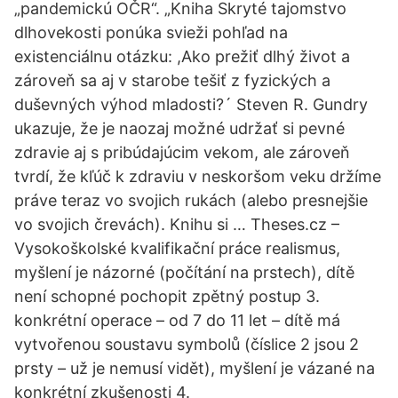
„pandemickú OČR“. „Kniha Skryté tajomstvo
dlhovekosti ponúka svieži pohľad na
existenciálnu otázku: ,Ako prežiť dlhý život a
zároveň sa aj v starobe tešiť z fyzických a
duševných výhod mladosti?´ Steven R. Gundry
ukazuje, že je naozaj možné udržať si pevné
zdravie aj s pribúdajúcim vekom, ale zároveň
tvrdí, že kľúč k zdraviu v neskoršom veku držíme
práve teraz vo svojich rukách (alebo presnejšie
vo svojich črevách). Knihu si … Theses.cz –
Vysokoškolské kvalifikační práce realismus,
myšlení je názorné (počítání na prstech), dítě
není schopné pochopit zpětný postup 3.
konkrétní operace – od 7 do 11 let – dítě má
vytvořenou soustavu symbolů (číslice 2 jsou 2
prsty – už je nemusí vidět), myšlení je vázané na
konkrétní zkušenosti 4.