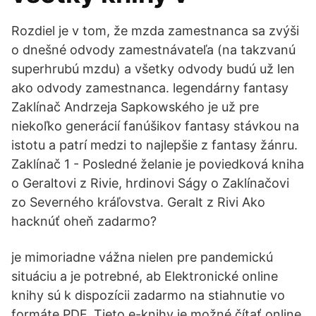
Rozdiel je v tom, že mzda zamestnanca sa zvýši
o dnešné odvody zamestnávateľa (na takzvanú
superhrubú mzdu) a všetky odvody budú už len
ako odvody zamestnanca. legendárny fantasy
Zaklínač Andrzeja Sapkowského je už pre
niekoľko generácií fanúšikov fantasy stávkou na
istotu a patrí medzi to najlepšie z fantasy žánru.
Zaklínač 1 - Posledné želanie je poviedková kniha
o Geraltovi z Rivie, hrdinovi Ságy o Zaklínačovi
zo Severného kráľovstva. Geralt z Rivi Ako
hacknúť oheň zadarmo?
je mimoriadne vážna nielen pre pandemickú
situáciu a je potrebné, ab Elektronické online
knihy sú k dispozícii zadarmo na stiahnutie vo
formáte PDF. Tieto e-knihy je možné čítať online