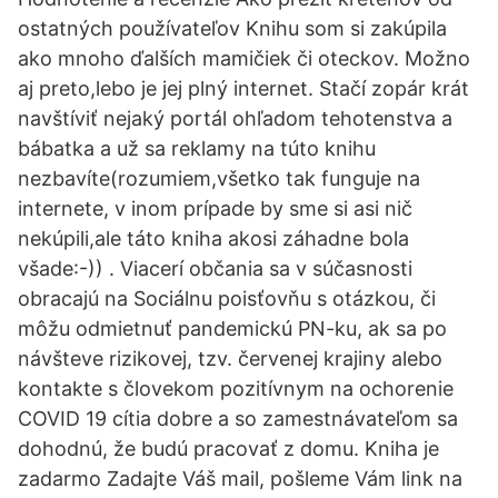
ostatných používateľov Knihu som si zakúpila
ako mnoho ďalších mamičiek či oteckov. Možno
aj preto,lebo je jej plný internet. Stačí zopár krát
navštíviť nejaký portál ohľadom tehotenstva a
bábatka a už sa reklamy na túto knihu
nezbavíte(rozumiem,všetko tak funguje na
internete, v inom prípade by sme si asi nič
nekúpili,ale táto kniha akosi záhadne bola
všade:-)) . Viacerí občania sa v súčasnosti
obracajú na Sociálnu poisťovňu s otázkou, či
môžu odmietnuť pandemickú PN-ku, ak sa po
návšteve rizikovej, tzv. červenej krajiny alebo
kontakte s človekom pozitívnym na ochorenie
COVID 19 cítia dobre a so zamestnávateľom sa
dohodnú, že budú pracovať z domu. Kniha je
zadarmo Zadajte Váš mail, pošleme Vám link na